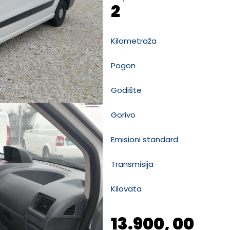
2
Kilometraža
Pogon
Godište
Gorivo
Emisioni standard
Transmisija
Kilovata
13.900, 00