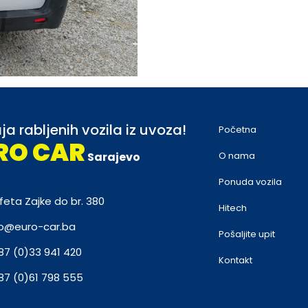
ja rabljenih vozila iz uvoza!
Početna
RO CAR
Sarajevo
O nama
Ponuda vozila
feta Zajke do br. 380
Hitech
fo@euro-car.ba
Pošaljite upit
87 (0)33 941 420
Kontakt
87 (0)61 798 555