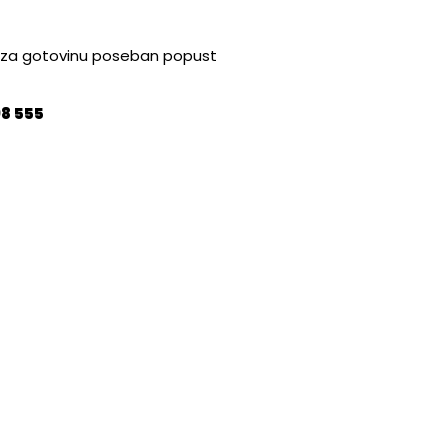
M za gotovinu poseban popust
98 555