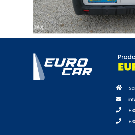
Proda
EU
Sa
in
+3
+3