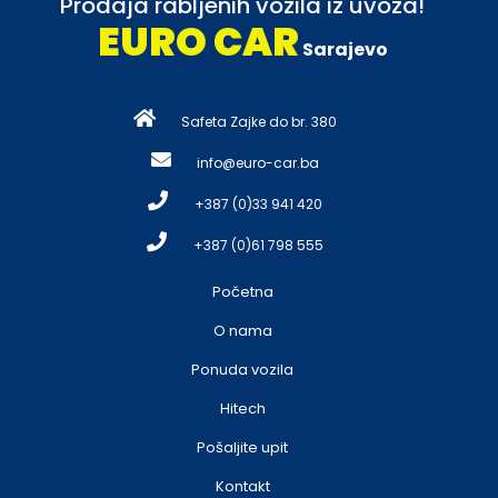
Prodaja rabljenih vozila iz uvoza!
EURO CAR
Sarajevo
Safeta Zajke do br. 380
info@euro-car.ba
+387 (0)33 941 420
+387 (0)61 798 555
Početna
O nama
Ponuda vozila
Hitech
Pošaljite upit
Kontakt