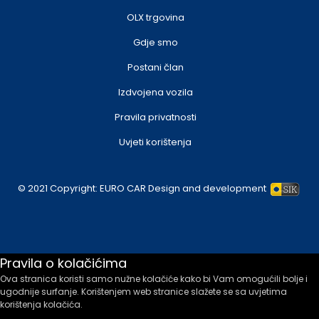
OLX trgovina
Gdje smo
Postani član
Izdvojena vozila
Pravila privatnosti
Uvjeti korištenja
© 2021 Copyright:
EURO CAR
Design and development
Pravila o kolačićima
Ova stranica koristi samo nužne kolačiće kako bi Vam omogućili bolje i
ugodnije surfanje. Korištenjem web stranice slažete se sa uvjetima
korištenja kolačića.