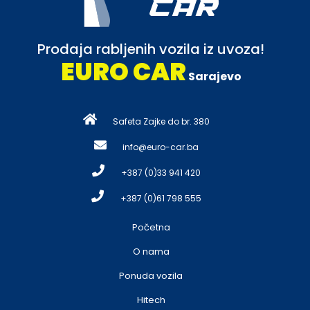
Prodaja rabljenih vozila iz uvoza!
EURO CAR
Sarajevo
Safeta Zajke do br. 380
info@euro-car.ba
+387 (0)33 941 420
+387 (0)61 798 555
Početna
O nama
Ponuda vozila
Hitech